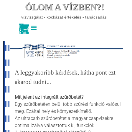
Tartalomhoz ugrás
ÓLOM A VÍZBEN?!
vízvizsgálat - kockázat értékelés - tanácsadás
Ugrás a menüre
A leggyakoribb kérdések, hátha pont ezt
akarod tudni...
Mit jelent az integrált szűrőbetét?
Egy szűrőbetéten belül több szűrési funkció valósul
meg. Ezáltal hely és környezetkímélő.
Az ultracarb szűrőbetétet a magyar csapvizekre
optimalizálva választottuk ki, funkciói: