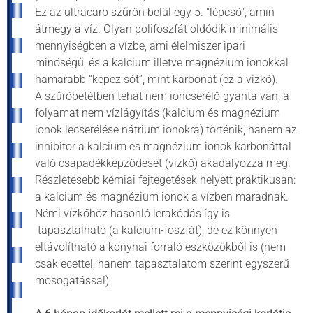
Ez az ultracarb szűrőn belül egy 5. "lépcső", amin
átmegy a víz. Olyan polifoszfát oldódik minimális
mennyiségben a vízbe, ami élelmiszer ipari
minőségű, és a kalcium illetve magnézium ionokkal
hamarabb “képez sót”, mint karbonát (ez a vízkő).
A szűrőbetétben tehát nem ioncserélő gyanta van, a
folyamat nem vízlágyítás (kalcium és magnézium
ionok lecserélése nátrium ionokra) történik, hanem az
inhibitor a kalcium és magnézium ionok karbonáttal
való csapadékképződését (vízkő) akadályozza meg.
Részletesebb kémiai fejtegetések helyett praktikusan:
a kalcium és magnézium ionok a vízben maradnak.
Némi vízkőhöz hasonló lerakódás így is
tapasztalható (a kalcium-foszfát), de ez könnyen
eltávolítható a konyhai forraló eszközökből is (nem
csak ecettel, hanem tapasztalatom szerint egyszerű
mosogatással).