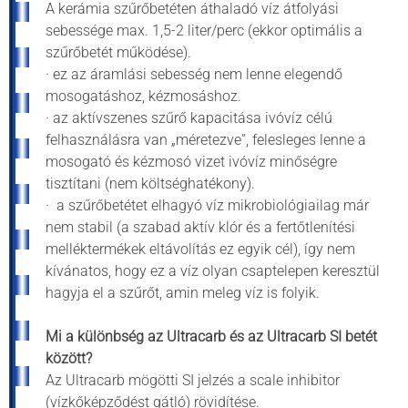
A kerámia szűrőbetéten áthaladó víz átfolyási
sebessége max. 1,5-2 liter/perc (ekkor optimális a
szűrőbetét működése).
· ez az áramlási sebesség nem lenne elegendő
mosogatáshoz, kézmosáshoz.
· az aktívszenes szűrő kapacitása ivóvíz célú
felhasználásra van „méretezve”, felesleges lenne a
mosogató és kézmosó vizet ivóvíz minőségre
tisztítani (nem költséghatékony).
· a szűrőbetétet elhagyó víz mikrobiológiailag már
nem stabil (a szabad aktív klór és a fertőtlenítési
melléktermékek eltávolítás ez egyik cél), így nem
kívánatos, hogy ez a víz olyan csaptelepen keresztül
hagyja el a szűrőt, amin meleg víz is folyik.
Mi a különbség az Ultracarb és az Ultracarb SI betét
között?
Az Ultracarb mögötti SI jelzés a scale inhibitor
(vízkőképződést gátló) rövidítése.