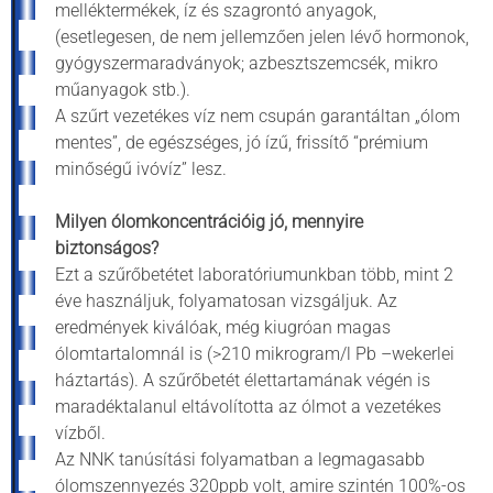
melléktermékek, íz és szagrontó anyagok,
(esetlegesen, de nem jellemzően jelen lévő hormonok,
gyógyszermaradványok; azbesztszemcsék, mikro
műanyagok stb.).
A szűrt vezetékes víz nem csupán garantáltan „ólom
mentes”, de egészséges, jó ízű, frissítő “prémium
minőségű ivóvíz” lesz.
Milyen ólomkoncentrációig jó, mennyire
biztonságos?
Ezt a szűrőbetétet laboratóriumunkban több, mint 2
éve használjuk, folyamatosan vizsgáljuk. Az
eredmények kiválóak, még kiugróan magas
ólomtartalomnál is (>210 mikrogram/l Pb –wekerlei
háztartás). A szűrőbetét élettartamának végén is
maradéktalanul eltávolította az ólmot a vezetékes
vízből.
Az NNK tanúsítási folyamatban a legmagasabb
ólomszennyezés 320ppb volt, amire szintén 100%-os