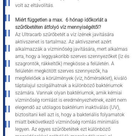
volt az eltávolítás.
Miért független a max. 6 hónap időkorlát a
szűrőbetéten átfolyó víz mennyiségétől?
Az Ultracarb szűrőbetét a víz ízének javítására
aktívszenet is tartalmaz. Az aktívszenet azért
alkalmazzák a vízminőség javítására, mert alkalmas
arra, hogy a leggyakoribb szerves szennyezőket (íz és
szagrontók, rákkeltők) megkösse a felületén. A
felületén megkötött szerves szennyezők, ha
megfelelőek a körülmények (víz, hőmérséklet), kiváló
táptalajul szolgálhatnak a különböző baktériumok
számára. Vannak olyan baktériumok, amik kémiai
vízminőség romlást is eredményezhetnek, ezért nem
elegendő az utólagos baktérium inaktiválás (UV),
biztosítani kell azt is, hogy a bakteriális folyamatok
miatt bekövetkező vízminőség romlás minimális
legyen. Az egyes szűrőbetétek ezt különböző