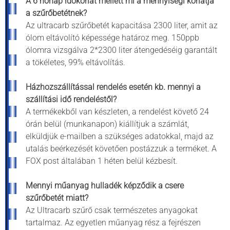
A 6 hónap időkorlát mellett mi a mennyiségi korlátja
a szűrőbetétnek?
Az ultracarb szűrőbetét kapacitása 2300 liter, amit az
ólom eltávolító képessége határoz meg. 150ppb
ólomra vizsgálva 2*2300 liter átengedéséig garantált
a tökéletes, 99% eltávolítás.
Házhozszállítással rendelés esetén kb. mennyi a
szállítási idő rendeléstől?
A termékekből van készleten, a rendelést követő 24
órán belül (munkanapon) kiállítjuk a számlát,
elküldjük e-mailben a szükséges adatokkal, majd az
utalás beérkezését követően postázzuk a terméket. A
FOX post általában 1 héten belül kézbesít.
Mennyi műanyag hulladék képződik a csere
szűrőbetét miatt?
Az Ultracarb szűrő csak természetes anyagokat
tartalmaz. Az egyetlen műanyag rész a fejrészen