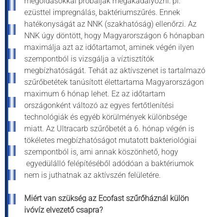
megoldásokkal próbálják megakadályozni: pl.
ezüsttel impregnálás, baktériumszűrés. Ennek
hatékonyságát az NNK (szakhatóság) ellenőrzi. Az
NNK úgy döntött, hogy Magyarországon 6 hónapban
maximálja azt az időtartamot, aminek végén ilyen
szempontból is vizsgálja a víztisztítók
megbízhatóságát. Tehát az aktívszenet is tartalmazó
szűrőbetétek tanúsított élettartama Magyarországon
maximum 6 hónap lehet. Ez az időtartam
országonként változó az egyes fertőtlenítési
technológiák és egyéb körülmények különbsége
miatt. Az Ultracarb szűrőbetét a 6. hónap végén is
tökéletes megbízhatóságot mutatott bakteriológiai
szempontból is, ami annak köszönhető, hogy
egyedülálló felépítéséből adódóan a baktériumok
nem is juthatnak az aktívszén felületére.
Miért van szükség az Ecofast szűrőháznál külön
ivóvíz elvezető csapra?