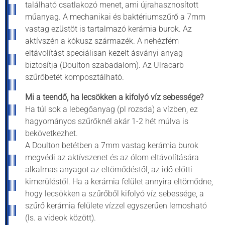
található csatlakozó menet, ami újrahasznosított
műanyag. A mechanikai és baktériumszűrő a 7mm
vastag ezüstöt is tartalmazó kerámia burok. Az
aktívszén a kókusz származék. A nehézfém
eltávolítást speciálisan kezelt ásványi anyag
biztosítja (Doulton szabadalom). Az Ulracarb
szűrőbetét komposztálható.
Mi a teendő, ha lecsökken a kifolyó víz sebessége?
Ha túl sok a lebegőanyag (pl rozsda) a vízben, ez
hagyományos szűrőknél akár 1-2 hét múlva is
bekövetkezhet.
A Doulton betétben a 7mm vastag kerámia burok
megvédi az aktívszenet és az ólom eltávolítására
alkalmas anyagot az eltömődéstől, az idő előtti
kimerüléstől. Ha a kerámia felület annyira eltömődne,
hogy lecsökken a szűrőből kifolyó víz sebessége, a
szűrő kerámia felülete vízzel egyszerűen lemosható
(ls. a videok között).