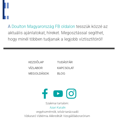
A
Doulton Magyarország FB oldalon
tesszük közzé az
aktuális ajánlatokat, híreket. Megosztással segíthet,
hogy minél többen tudjanak a legjobb víztisztítóról!
Ugrás a menüre
KEZDŐLAP
TUDÁSTÁR
▼
VÍZLABOR
▼
KAPCSOLAT
▼
MEGOLDÁSOK
▼
BLOG
▼
Szakmai tartalom:
Azari Katalin
vegyészmérnök, ivóvíz-tanácsadó
Vízkutató Vízkémia Akkreditált Vizsgálólaboratórium