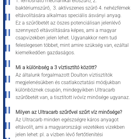
1. lemosható mechanikai előszűrő, 2.
baktériumszűrő, 3. aktívszenes szűrő 4. nehézfémek
eltávolítására alkalmas speciális ásványi anyag.
Ez a szűrőbetét az öszes potenciálisan jelenlévő
szennyező eltávolítására képes, ami a magyar
csapvizekben jelen lehet. Ugyanakkor nem tud
feleslegesen többet, mint amire szükség van, ezáltal
kiemelkedően gazdaságos.
Mi a különbség a 3 víztisztító között?
Az általunk forgalmazott Doulton víztisztítók
megjelenésükben és csatlakoztatási módjukban
különböznek csupán, mindegyikben Ultracarb
szűrőbetét van, a tisztított ivóvíz minősége ugyanaz.
Milyen az Ultracarb szűrővel szűrt víz minősége?
Az Ultracarb minden egészségre káros anyagot
eltávolít, ami a magyarországi vezetékes vizekben
jelen lehet: pl. a vízben lévő fertőtlenítési