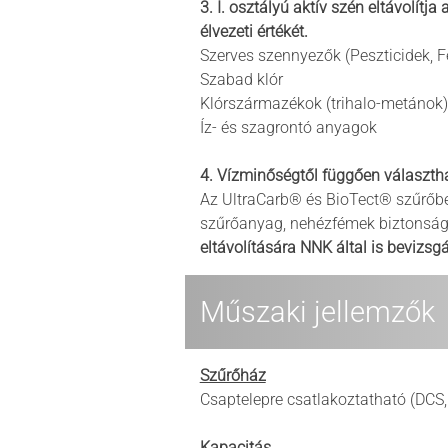
3.
I. osztályú aktív szén eltávolítja 
élvezeti értékét.
Szerves szennyezők (Peszticidek, F
Szabad klór
Klórszármazékok (trihalo-metánok)
Íz- és szagrontó anyagok
4.
Vízminőségtől függően választh
Az
UltraCarb® és BioTect
®
szűrőbe
szűrőanyag, nehézfémek biztonságo
eltávolítására NNK által is bevizsgál
Műszaki jellemzők
Szűrőház
Csaptelepre csatlakoztatható (DCS
Kapacitás