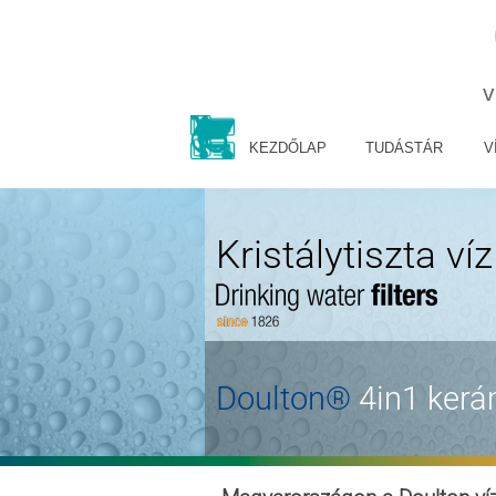
Tartalomhoz ugrás
v
KEZDŐLAP
TUDÁSTÁR
V
Kristálytiszta ví
Doulton®
4in1 ker