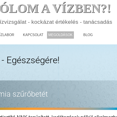
ÓLOM A VÍZBEN?!
ízvizsgálat - kockázat értékelés - tanácsadás
Ugrás a menüre
ÍZLABOR
KAPCSOLAT
MEGOLDÁSOK
BLOG
▼
▼
▼
▼
▼
z - Egészségére!
ámia
szűrőbetét