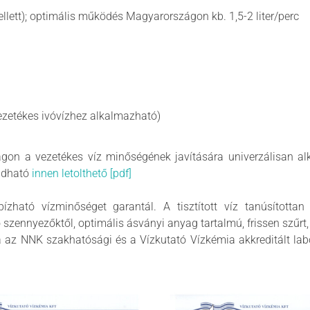
llett); optimális működés Magyarországon kb. 1,5-2 liter/perc
vezetékes ivóvízhez alkalmazható)
ágon a vezetékes víz minőségének javítására univerzálisan al
 adható
innen letolthető [pdf]
ízható vízminőséget garantál. A tisztított víz tanúsított
szennyezőktől, optimális ásványi anyag tartalmú, frissen szűrt
a az NNK szakhatósági és a Vízkutató Vízkémia akkreditált la