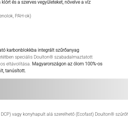
a klórt és a szerves vegyületeket, növelve a víz
enolok, PAH-ok)
ató karbonblokkba integrált szűrőanyag
tétben speciális Doulton
® szabadalmaztatott
s eltávolítása.
Magyarországon az ólom 100%-os
t, tanúsított.
, DCP) vagy konyhapult alá szerelhető (Ecofast) Doulton® szűrő