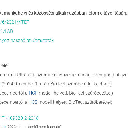
, munkahelyi és közösségi alkalmazásban, ólom eltávolítására 
86/6/2021/KTEF
21/LAB
gyott használati útmutatók
letei
Biotect és Ultracarb szűrőbetét ivóvízbiztonsági szempontból az
ó
(2024.december 1. után BioTect szűrőbetéttel kapható)
decembertől a
HCP
modell helyett,
BioTect
szűrőbetéttel)
 decembertől a
HCS
modell helyett, BioTect szűrőbetéttel)
-TKI-09320-2-2018
tató
(2023. decembertől nem kapható)