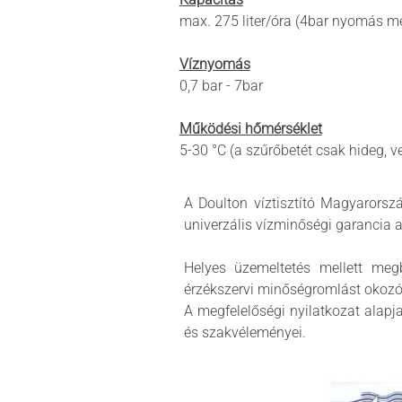
max. 275 liter/óra (4bar nyomás me
Víznyomás
0,7 bar - 7bar
Működési hőmérséklet
5-30 °C (a szűrőbetét csak hideg, 
A Doulton víztisztító Magyarorsz
univerzális vízminőségi garancia
Helyes üzemeltetés mellett megb
érzékszervi minőségromlást okozó 
A megfelelőségi nyilatkozat alapj
és szakvéleményei.