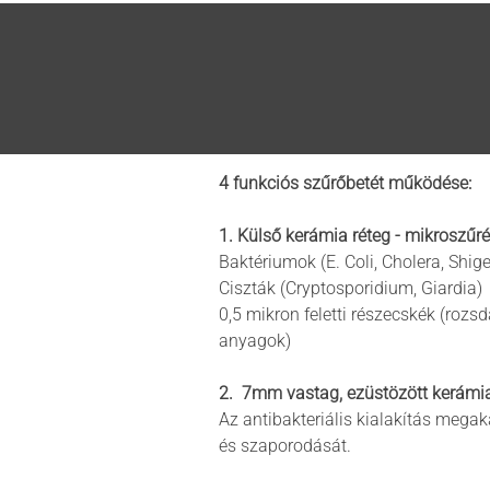
4 funkciós szűrőbetét működése:
1.
Külső kerámia réteg - mikroszűr
Baktériumok (E. Coli, Cholera, Shige
Ciszták (Cryptosporidium, Giardia)
0,5 mikron feletti részecskék (roz
anyagok)
2. 7mm vastag, ezüstözött kerámia 
Az antibakteriális kialakítás mega
és szaporodását.