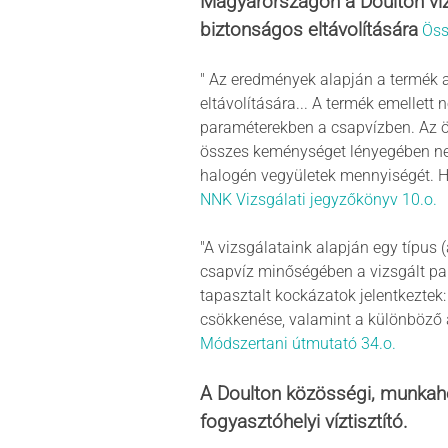
Magyarországon a Doulton víz
biztonságos eltávolítására
Öss
" Az eredmények alapján a termék a
eltávolítására... A termék emellett
paraméterekben a csapvízben. Az ö
összes keménységet lényegében nem
halogén vegyületek mennyiségét. H
NNK Vizsgálati jegyzőkönyv 10.o.
"A vizsgálataink alapján egy típus 
csapvíz minőségében a vizsgált par
tapasztalt kockázatok jelentkeztek
csökkenése, valamint a különböző an
Módszertani útmutató 34.o.
A Doulton közösségi, munkahe
fogyasztóhelyi víztisztító.