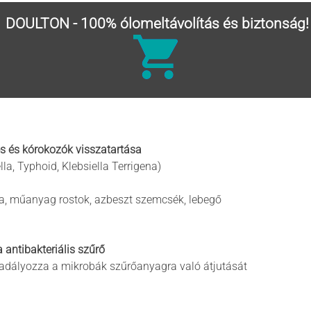
DOULTON - 100% ólomeltávolítás és biztonság!
és és kórokozók visszatartása
lla, Typhoid, Klebsiella Terrigena)
sda, műanyag rostok, azbeszt szemcsék, lebegő
antibakteriális szűrő
kadályozza a mikrobák szűrőanyagra való átjutását