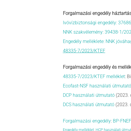
Forgalmazási engedély háztartási
Ivóvízbiztonsági engedély: 376
NNK szakvélemény: 39438-1/20
Engedély melléklete: NNK jóváha
48335-7/2023/KTEF
Forgalmazási engedély és mellék
48335-7/2023/KTEF melléklet
: 
Ecofast-NSF használati útmutat
DCP használati útmutató
(2023. 
DCS használati útmutató
(2023.
Forgalmazási engedély
:
BP-FNEF
Engedély melléklet: HCP használati útmu