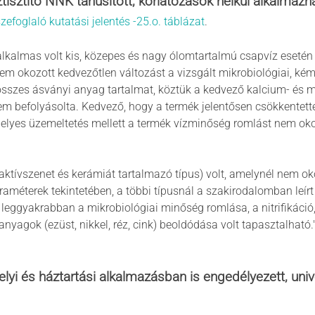
tisztító NNK tanúsított, korlátozások nélkül alkalma
zefoglaló kutatási jelentés -25.o. táblázat
.
lkalmas volt kis, közepes és nagy ólomtartalmú csapvíz esetén 
 nem okozott kedvezőtlen változást a vizsgált mikrobiológiai, ké
sszes ásványi anyag tartalmat, köztük a kedvező kalcium- és 
 befolyásolta. Kedvező, hogy a termék jelentősen csökkentette
elyes üzemeltetés mellett a termék vízminőség romlást nem oko
(aktívszenet és kerámiát tartalmazó típus) volt, amelynél nem ok
améterek tekintetében, a többi típusnál a szakirodalomban leí
: leggyakrabban a mikrobiológiai minőség romlása, a nitrifikáci
yagok (ezüst, nikkel, réz, cink) beoldódása volt tapasztalható.
lyi és háztartási alkalmazásban is engedélyezett
, uni