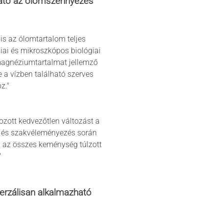
zható az ólomszennyezés
is az ólomtartalom teljes
miai és mikroszkópos biológiai
magnéziumtartalmat jellemző
 a vízben található szerves
z."
ozott kedvezőtlen változást a
rt és szakvéleményezés során
ó, az összes keménység túlzott
"
verzálisan alkalmazható