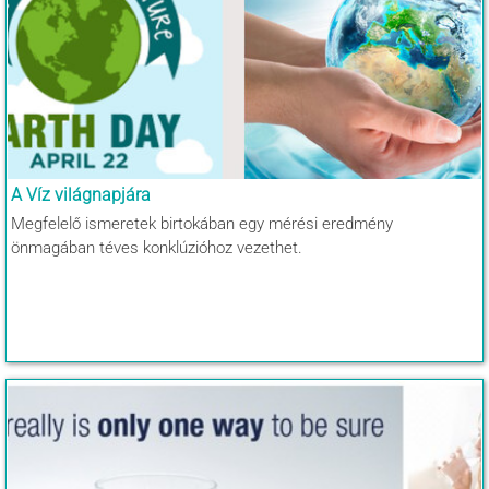
A Víz világnapjára
Megfelelő ismeretek birtokában egy mérési eredmény
önmagában téves konklúzióhoz vezethet.