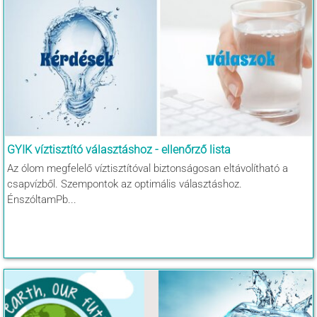
GYIK víztisztító választáshoz - ellenőrző lista
Az ólom megfelelő víztisztítóval biztonságosan eltávolítható a
csapvízből. Szempontok az optimális választáshoz.
ÉnszóltamPb...