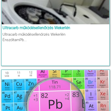
Ultracarb működésellenőrzés Wekerlén
Ultracarb működésellenőrzés Wekerlén
ÉnszóltamPb...