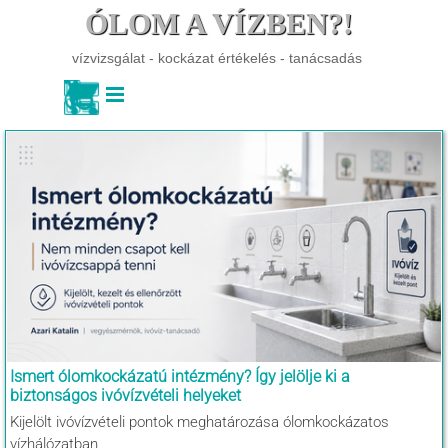
Tartalomhoz ugrás
ÓLOM A VÍZBEN?!
vízvizsgálat - kockázat értékelés - tanácsadás
Ugrás a menüre
Ismert ólomkockázatú intézmény? Így jelölje ki a
biztonságos ivóvízvételi helyeket
Kijelölt ivóvízvételi pontok meghatározása ólomkockázatos
vízhálózatban